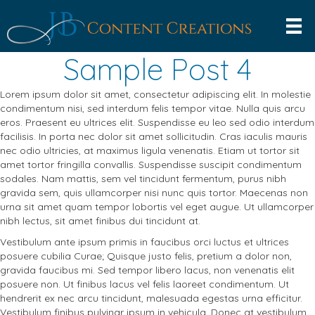
Sample Post 4
Lorem ipsum dolor sit amet, consectetur adipiscing elit. In molestie
condimentum nisi, sed interdum felis tempor vitae. Nulla quis arcu
eros. Praesent eu ultrices elit. Suspendisse eu leo sed odio interdum
facilisis. In porta nec dolor sit amet sollicitudin. Cras iaculis mauris
nec odio ultricies, at maximus ligula venenatis. Etiam ut tortor sit
amet tortor fringilla convallis. Suspendisse suscipit condimentum
sodales. Nam mattis, sem vel tincidunt fermentum, purus nibh
gravida sem, quis ullamcorper nisi nunc quis tortor. Maecenas non
urna sit amet quam tempor lobortis vel eget augue. Ut ullamcorper
nibh lectus, sit amet finibus dui tincidunt at.
Vestibulum ante ipsum primis in faucibus orci luctus et ultrices
posuere cubilia Curae; Quisque justo felis, pretium a dolor non,
gravida faucibus mi. Sed tempor libero lacus, non venenatis elit
posuere non. Ut finibus lacus vel felis laoreet condimentum. Ut
hendrerit ex nec arcu tincidunt, malesuada egestas urna efficitur.
Vestibulum finibus pulvinar ipsum in vehicula. Donec at vestibulum