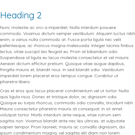
Heading 2
Nunc molestie ac orci a imperdiet. Nulla interdum posuere
commodo. Vivamus dictum semper vestibulum. Aliquam luctus nibh
enim, a varius nulla commodo at. Fusce porta ligula nec velit
pellentesque, ac rhoncus magna malesuada. Integer lacinia finibus
lectus, vitae suscipit leo feugiat eu. Proin at bibendum odio.
Suspendisse id ligula eu lacus molestie consectetur et vel mauris.
Aenean dictum efficitur pretium. Quisque vitae augue dapibus,
fringilla mauris et, blandit risus. In sed blandit odio. Vestibulum
imperdiet lorem placerat eros tempus congue. Curabitur ut
pharetra libero.
Cras et eros quis lacus placerat condimentum vel ut tortor. Nulla
quis ligula risus. Donec et tristique dolor, ac dignissim odio.
Quisque eu turpis rhoncus, commodo odio convallis, tincidunt nibh.
Mauris consectetur pharetra mauris at consequat. In sit amet
volutpat tortor. Morbi interdum ante neque, vitae rutrum sem
sagittis non. Vivamus blandit ante nec leo ultrices, at vulputate
sapien tempor. Proin laoreet, mauris ac convallis dignissim, dui
ipsum condimentum magna, vel sagittis elit diam non lorem.