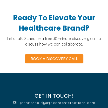
Ready To Elevate Your
Healthcare Brand?
Let's talk! Schedule a free 30-minute discovery call to
discuss how we can collaborate.
BOOK A DISCOVERY CALL
GET IN TOUCH!
jenniferboidy@jbcontentcreations.com